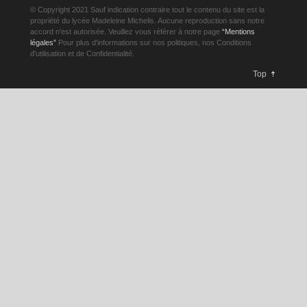
© Copyright 2021 Sauf indication contraire tout le contenu du site est la
propriété du lycée Madeleine Michelis. Aucune reproduction sans notre
accord n'est autorisée. Veuillez vous référer à notre page
“Mentions
légales”
Pour plus d'informations sur nos politiques, nos Conditions
d'utilisation et de Confidentialité.
Top