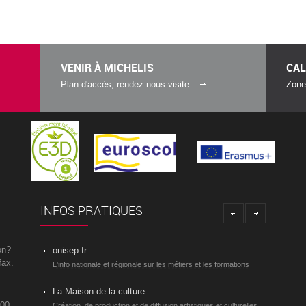
VENIR À MICHELIS
CAL
Plan d'accès, rendez nous visite...
Zone
INFOS PRATIQUES
on?
onisep.fr
fax.
L'info nationale et régionale sur les métiers et les formations
La Maison de la culture
 00
Création, de production et de diffusion artistiques et culturelles